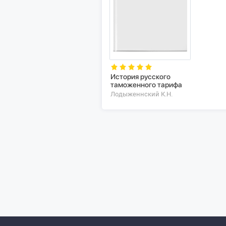
История русского
таможенного тарифа
Лодыженнский К.Н.