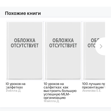
Похожие книги
10 уроков на
10 уроков на
100 лучших прие
салфетках
салфетках: как
презентации тов
Фэйлла Д.
выстроить большую
Акимова Е.Е.
успешную MLM-
организацию
Фэйлла Д.