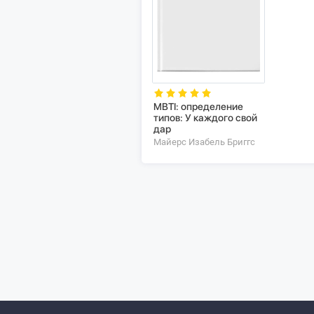
MBTI: определение
типов: У каждого свой
дар
Майерс Изабель Бриггс