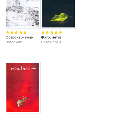
Острочерчение
Фотосинтез
Полозкова В.
Полозкова В.