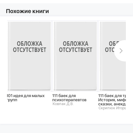
Похожие книги
101 идея для малых
111 баек для
111 баек для трен
групп
психотерапевтов
История, мифы,
Ковпак Д.В.
сказки, анекдоты
Скрипюк Игорь Ил