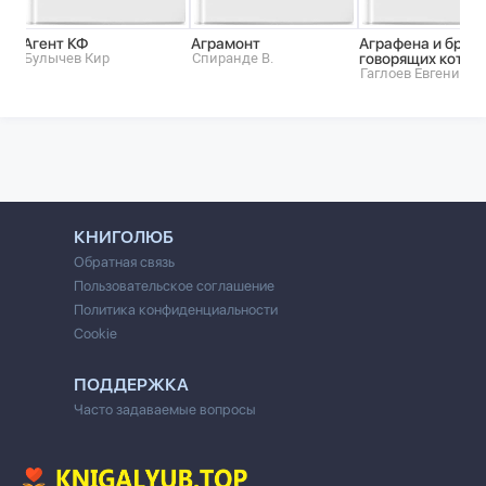
Агент КФ
Аграмонт
Аграфена и брат
Булычев Кир
Спиранде В.
говорящих котов
Гаглоев Евгений
КНИГОЛЮБ
Обратная связь
Пользовательское соглашение
Политика конфиденциальности
Cookie
ПОДДЕРЖКА
Часто задаваемые вопросы