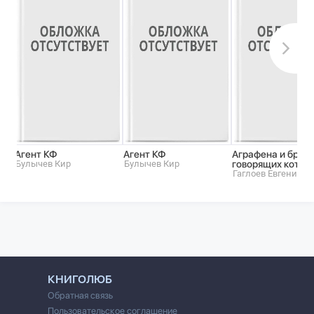
Агент КФ
Агент КФ
Аграфена и брат
Булычев Кир
Булычев Кир
говорящих котов
Гаглоев Евгений
КНИГОЛЮБ
Обратная связь
Пользовательское соглашение