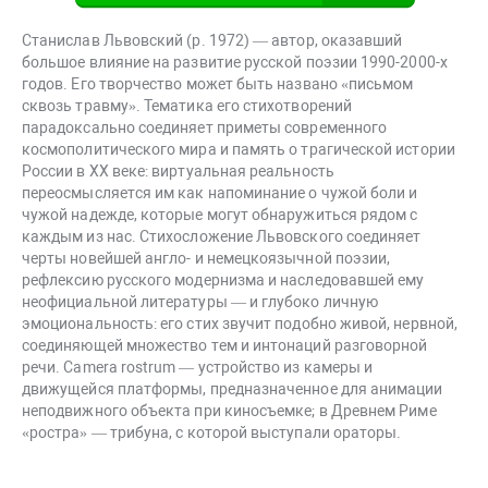
Станислав Львовский (р. 1972) — автор, оказавший
большое влияние на развитие русской поэзии 1990-2000-х
годов. Его творчество может быть названо «письмом
сквозь травму». Тематика его стихотворений
парадоксально соединяет приметы современного
космополитического мира и память о трагической истории
России в XX веке: виртуальная реальность
переосмысляется им как напоминание о чужой боли и
чужой надежде, которые могут обнаружиться рядом с
каждым из нас. Стихосложение Львовского соединяет
черты новейшей англо- и немецкоязычной поэзии,
рефлексию русского модернизма и наследовавшей ему
неофициальной литературы — и глубоко личную
эмоциональность: его стих звучит подобно живой, нервной,
соединяющей множество тем и интонаций разговорной
речи. Camera rostrum — устройство из камеры и
движущейся платформы, предназначенное для анимации
неподвижного объекта при киносъемке; в Древнем Риме
«ростра» — трибуна, с которой выступали ораторы.