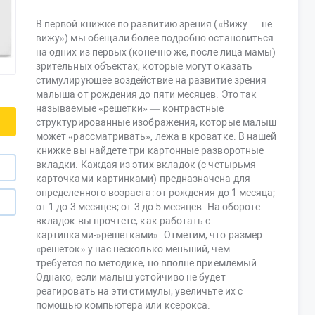
В первой книжке по развитию зрения («Вижу — не
вижу») мы обещали более подробно остановиться
на одних из первых (конечно же, после лица мамы)
зрительных объектах, которые могут оказать
стимулирующее воздействие на развитие зрения
малыша от рождения до пяти месяцев. Это так
называемые «решетки» — контрастные
структурированные изображения, которые малыш
может «рассматривать», лежа в кроватке. В нашей
книжке вы найдете три картонные разворотные
вкладки. Каждая из этих вкладок (с четырьмя
карточками-картинками) предназначена для
определенного возраста: от рождения до 1 месяца;
от 1 до 3 месяцев; от 3 до 5 месяцев. На обороте
вкладок вы прочтете, как работать с
картинками-»решетками». Отметим, что размер
«решеток» у нас несколько меньший, чем
требуется по методике, но вполне приемлемый.
Однако, если малыш устойчиво не будет
реагировать на эти стимулы, увеличьте их с
помощью компьютера или ксерокса.