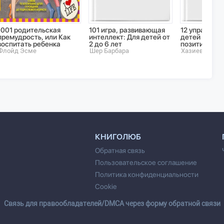
1001 родительская
101 игра, развивающая
12 упражнен
премудрость, или Как
интеллект: Для детей от
детей и род
воспитать ребенка
2 до 6 лет
позитивного
Флойд Эсме
Шер Барбара
Хазиева Р.К.
КНИГОЛЮБ
Обратная связь
Пользовательское соглашение
Политика конфиденциальности
Cookie
Cвязь для правообладателей/DMCA через форму обратной связи