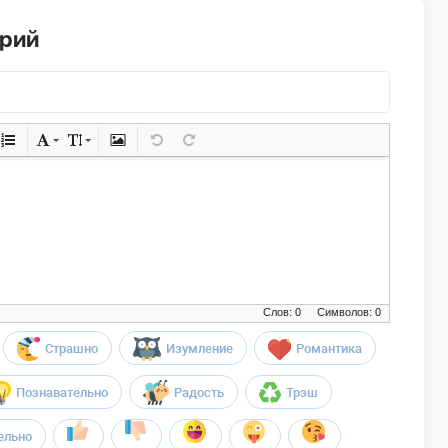
арий
Слов: 0
Символов: 0
Страшно
Изумление
Романтика
Познавательно
Радость
Трэш
ельно