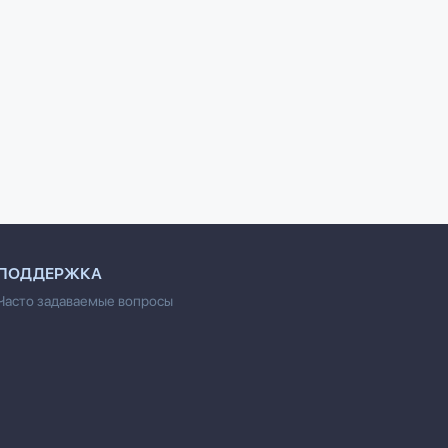
ий для
125 развивающих игр
160 развивающих игр
ителей для
для детей до 1 года
для детей до 3 лет
 настроения
Силберг Дж.
Уорнер П.
ПОДДЕРЖКА
Часто задаваемые вопросы