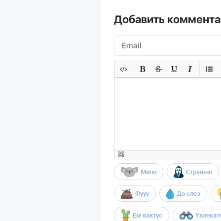
Добавить коммент
Мило
Страшно
Фууу
До слез
Ем кактус
Увлекат