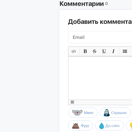
Комментарии
0
Добавить коммент
Мило
Страшно
Фууу
До слез