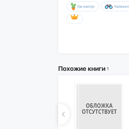
Ем кактус
Увлекат
Похожие книги
1