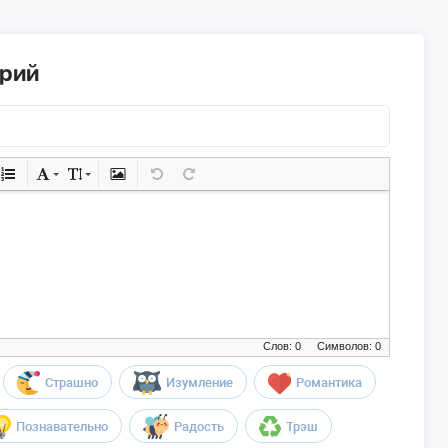
арий
Слов: 0
Символов: 0
Страшно
Изумление
Романтика
Познавательно
Радость
Трэш