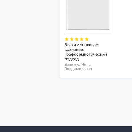
Знаки и знаковое
сознание:
Графосемиотический
подход
Враймуд Инна
Владимировна