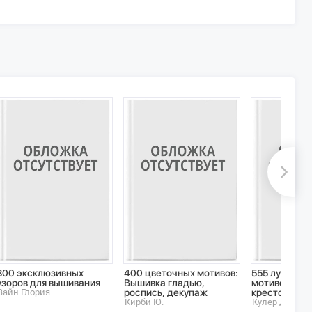
300 эксклюзивных
400 цветочных мотивов:
555 лучших у
узоров для вышивания
Вышивка гладью,
мотивов для
Вайн Глория
роспись, декупаж
крестом
Кирби Ю.
Кулер Донна