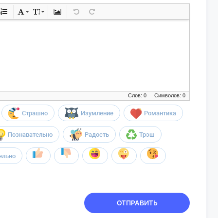
Слов: 0
Символов: 0
Страшно
Изумление
Романтика
Познавательно
Радость
Трэш
ельно
ОТПРАВИТЬ