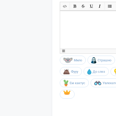
Мило
Страшно
Фууу
До слез
Ем кактус
Увлекат