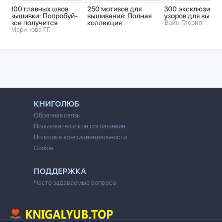
100 главных швов
250 мотивов для
300 эксклюзивн
вышивки: Попробуй-
вышивания: Полная
узоров для выши
все получится
коллекция
Вайн Глория
Маринова Г.Г.
КНИГОЛЮБ
Обратная связь
Пользовательское соглашение
Политика конфиденциальности
Cookie
ПОДДЕРЖКА
Часто задаваемые вопросы