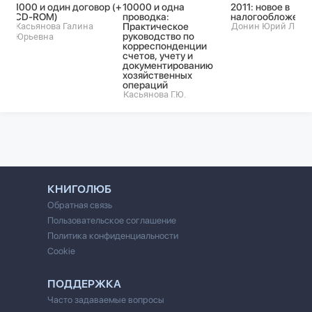
1000 и один договор (+
10000 и одна
2011: новое в
CD-ROM)
проводка:
налогообложени
Касьянова Галина
Практическое
Донин Юрий Льво
руководство по
Юрьевна
корреспонденции
счетов, учету и
документированию
хозяйственных
операций
Касьянова Г.Ю.
КНИГОЛЮБ
Обратная связь
Пользовательское соглашение
Политика конфиденциальности
Cookie
ПОДДЕРЖКА
Часто задаваемые вопросы