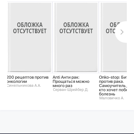
200 рецептов против
Anti Анти рак:
Onko-stop: Битва
онкологии
Прощаться можно
против рака.
Синельникова А.А.
много раз
Самоучитель для 
Серван-Шрейбер Д.
кто хочет победи
болезнь
Маловичко А.