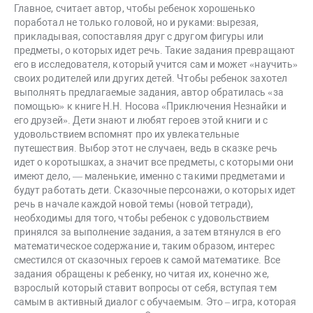
Главное, считает автор, чтобы ребенок хорошенько
поработал не только головой, но и руками: вырезая,
прикладывая, сопоставляя друг с другом фигуры или
предметы, о которых идет речь. Такие задания превращают
его в исследователя, который учится сам и может «научить»
своих родителей или других детей. Чтобы ребенок захотел
выполнять предлагаемые задания, автор обратилась «за
помощью» к книге Н.Н. Носова «Приключения Незнайки и
его друзей». Дети знают и любят героев этой книги и с
удовольствием вспомнят про их увлекательные
путешествия. Выбор этот не случаен, ведь в сказке речь
идет о коротышках, а значит все предметы, с которыми они
имеют дело, — маленькие, именно с такими предметами и
будут работать дети. Сказочные персонажи, о которых идет
речь в начале каждой новой темы (новой тетради),
необходимы для того, чтобы ребенок с удовольствием
принялся за выполнение задания, а затем втянулся в его
математическое содержание и, таким образом, интерес
сместился от сказочных героев к самой математике. Все
задания обращены к ребенку, но читая их, конечно же,
взрослый который ставит вопросы от себя, вступая тем
самым в активный диалог с обучаемым. Это – игра, которая