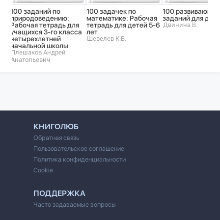
100 заданий по
100 задачек по
100 развивающи
природоведению:
математике: Рабочая
заданий для дев
Рабочая тетрадь для
тетрадь для детей 5-6
Двинина В.
учащихся 3-го класса
лет
четырехлетней
Шевелев К.В.
начальной школы
Плешаков Андрей
Анатольевич
КНИГОЛЮБ
Обратная связь
Пользовательское соглашение
Политика конфиденциальности
Cookie
ПОДДЕРЖКА
Часто задаваемые вопросы