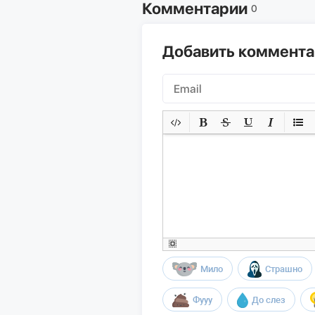
Комментарии
0
Добавить коммент
Мило
Страшно
Фууу
До слез