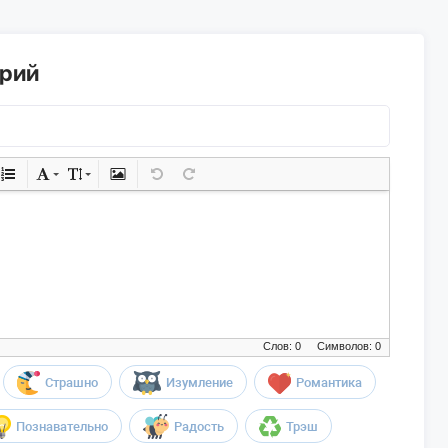
арий
Слов: 0
Символов: 0
Страшно
Изумление
Романтика
Познавательно
Радость
Трэш