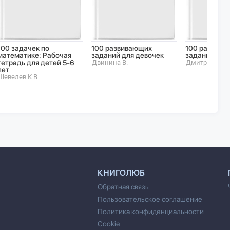
100 задачек по
100 развивающих
100 развива
математике: Рабочая
заданий для девочек
заданий для
тетрадь для детей 5-6
Двинина В.
Дмитриева В.Г
лет
Шевелев К.В.
КНИГОЛЮБ
Обратная связь
Пользовательское соглашение
Политика конфиденциальности
Cookie