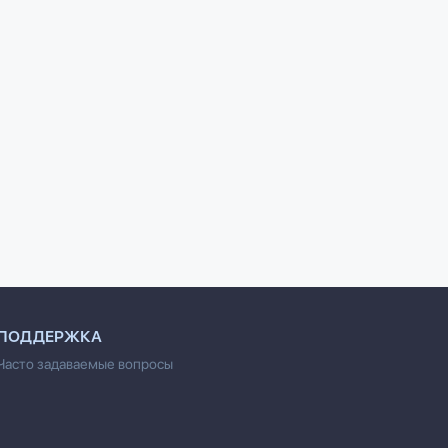
ющих
100 развивающих
1000 узоров
 девочек
заданий для мальчиков
Узорова О.В.
.
Двинина В.
ПОДДЕРЖКА
Часто задаваемые вопросы