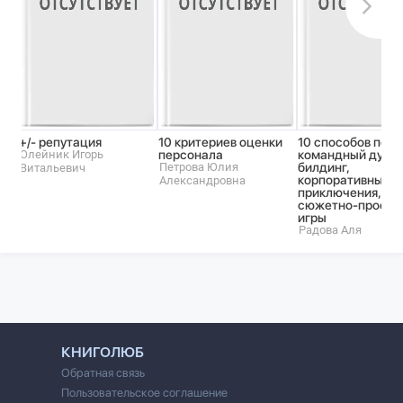
+/- репутация
10 критериев оценки
10 способов подн
Олейник Игорь
персонала
командный дух: 
Петрова Юлия
билдинг,
Витальевич
корпоративные
Александровна
приключения,
сюжетно-проект
игры
Радова Аля
КНИГОЛЮБ
Обратная связь
Пользовательское соглашение