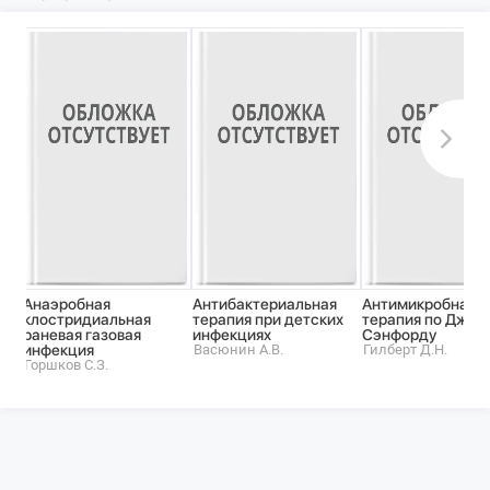
Анаэробная
Антибактериальная
Антимикробная
клостридиальная
терапия при детских
терапия по Джею
раневая газовая
инфекциях
Сэнфорду
инфекция
Васюнин А.В.
Гилберт Д.Н.
Горшков С.З.