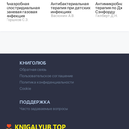
Анаэробная
Антибактериальная
Антимикробная
клостридиальная
терапия при детских
терапия по Джею
раневая газовая
инфекциях
Сэнфорду
инфекция
Васюнин А.В.
Гилберт Д.Н.
Горшков С.З.
КНИГОЛЮБ
Обратная связь
Пользовательское соглашение
Политика конфиденциальности
Cookie
ПОДДЕРЖКА
Часто задаваемые вопросы