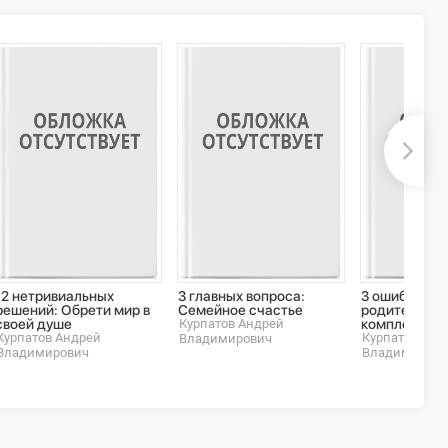
12 нетривиальных
3 главных вопроса:
3 ошибки на
решений: Обрети мир в
Семейное счастье
родителей: 
своей душе
Курпатов Андрей
комплексы
Курпатов Андрей
Курпатов Анд
Владимирович
Владимирович
Владимирови