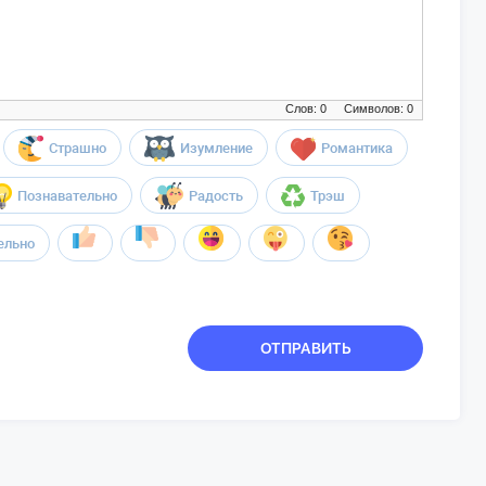
Слов: 0
Символов: 0
Страшно
Изумление
Романтика
Познавательно
Радость
Трэш
ельно
ОТПРАВИТЬ