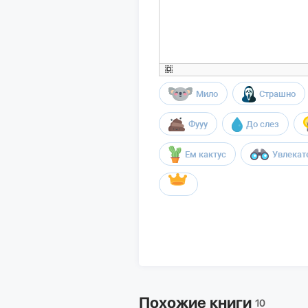
Мило
Страшно
Фууу
До слез
Ем кактус
Увлекат
Похожие книги
10