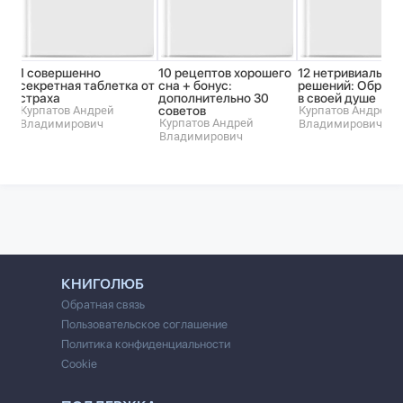
1 совершенно
10 рецептов хорошего
12 нетривиальны
секретная таблетка от
сна + бонус:
решений: Обрети
страха
дополнительно 30
в своей душе
Курпатов Андрей
советов
Курпатов Андрей
Курпатов Андрей
Владимирович
Владимирович
Владимирович
КНИГОЛЮБ
Обратная связь
Пользовательское соглашение
Политика конфиденциальности
Cookie